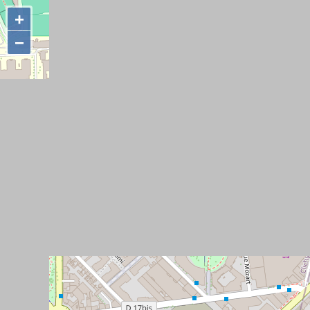
+
+
−
−