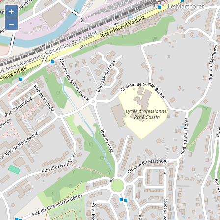
+
+
−
−