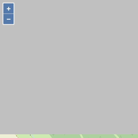
+
+
−
−