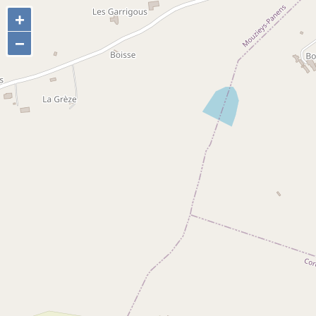
+
+
−
−