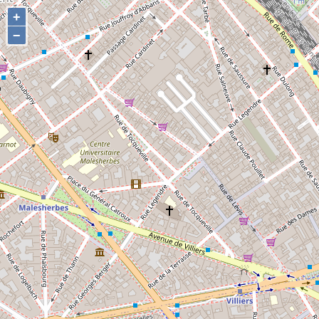
+
+
−
−