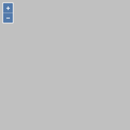
+
+
−
−