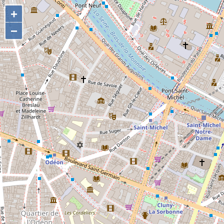
+
+
−
−