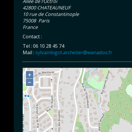
Allée de l’Octroi
42800 CHATEAUNEUF
10 rue de Constantinople
75008 Paris
France
Contact :
Tel : 06 10 28 45 74
Mail :
sylvainbigot.archetier@wanadoo.fr