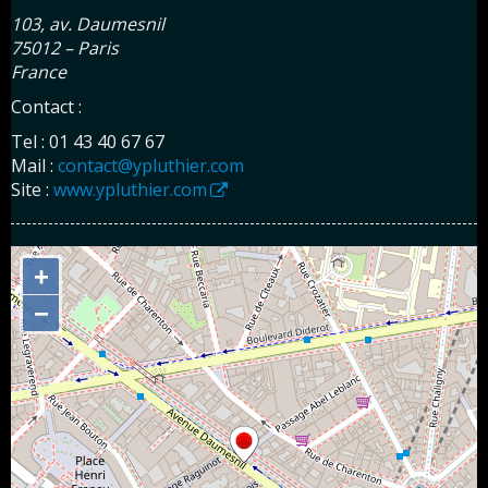
103, av. Daumesnil
75012 – Paris
France
Contact :
Tel : 01 43 40 67 67
Mail :
contact@ypluthier.com
Site :
www.ypluthier.com