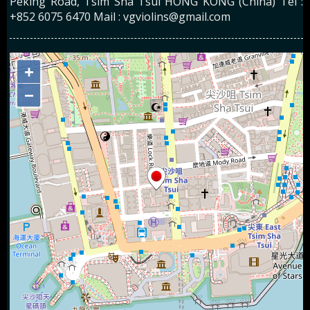
Peking Road, Tsim Sha Tsui HONG KONG (China) Tel :
+852 6075 6470 Mail : vgviolins@gmail.com