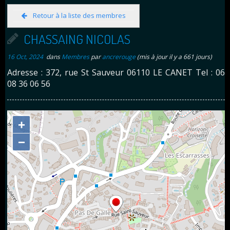
Retour à la liste des membres
CHASSAING NICOLAS
16 Oct, 2024
dans
Membres
par
ancrerouge
(mis à jour il y a 661 jours)
Adresse : 372, rue St Sauveur 06110 LE CANET Tel : 06
08 36 06 56