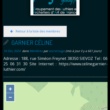
Retour à la liste des membres
GARNIER CÉLINE
16 Oct, 2024
dans
Membres
par
ancrerouge
(mis à jour il y a 661 jours)
Adresse : 188, rue Siméon Freynet 38350 SIEVOZ Tel : 06
25 06 31 30 Site Internet : https://www.celinegarnier-
luthier.com/