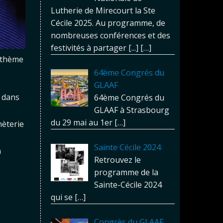
Lutherie de Mirecourt la Ste
Cécile 2025. Au programme, de
nombreuses conférences et des
festivités à partager [...]
[…]
 thème
64ème Congrés du
GLAAF
s dans
64ème Congrés du
GLAAF à Strasbourg
du 29 mai au 1er
[…]
hèterie
Sainte Cécile 2024
n
Retrouvez le
programme de la
Sainte-Cécile 2024
qui se
[…]
Congrès du GLAAF