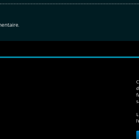
entaire.
C
d
f
s
L
l