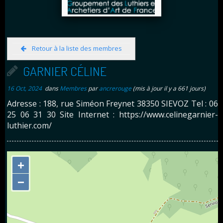
Retour à la liste des membres
GARNIER CÉLINE
16 Oct, 2024
dans
Membres
par
ancrerouge
(mis à jour il y a 661 jours)
Adresse : 188, rue Siméon Freynet 38350 SIEVOZ Tel : 06
25 06 31 30 Site Internet : https://www.celinegarnier-
luthier.com/