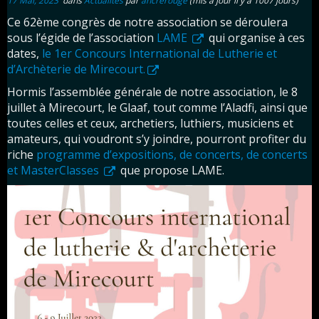
17 Mai, 2023
dans
Actualités
par
ancrerouge
(mis à jour il y a 1007 jours)
Ce 62ème congrès de notre association se déroulera
sous l’égide de l’association
LAME
qui organise à ces
dates,
le 1er Concours International de Lutherie et
d’Archèterie de Mirecourt.
Hormis l’assemblée générale de notre association, le 8
juillet à Mirecourt, le Glaaf, tout comme l’Aladfi, ainsi que
toutes celles et ceux, archetiers, luthiers, musiciens et
amateurs, qui voudront s’y joindre, pourront profiter du
riche
programme d’expositions, de concerts, de concerts
et MasterClasses
que propose LAME.