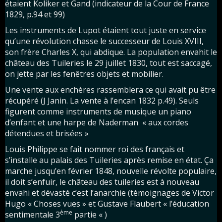
étaient Koliker et Gand (indicateur de la Cour de France
1829, p.94 et 99)
Les instruments de Lupot étaient tout juste en service
qu’une révolution chasse le successeur de Louis XVIII,
son frère Charles X, qui abdique. La population envahit le
château des Tuileries le 29 juillet 1830, tout est saccagé,
on jette par les fenêtres objets et mobilier.
Une vente aux enchères rassemblera ce qui avait pu être
récupéré (J Janin. La vente à l’encan 1832 p.49). Seuls
figurent comme instruments de musique un piano
d’enfant et une harpe de Naderman « aux cordes
détendues et brisées »
Louis Philippe se fait nommer roi des français et
s’installe au palais des Tuileries après remise en état. Ça
marche jusqu’en février 1848, nouvelle révolte populaire,
il doit s’enfuir, le château des tuileries est à nouveau
envahi et dévasté c’est l’anarchie (témoignages de Victor
Hugo « Choses vues » et Gustave Flaubert « l’éducation
ème
sentimentale 3
partie « )